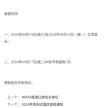
放假时间
:
一、
2024
年
09
月
14
日
(
周六
)
及
2024
年
09
月
16
日（周一）正常营
业。
二、
2024
年
09
月
17
日
(
周二
)
中秋节将放假
1
天
;
预祝各位中秋快乐。
上一个：
WIFFA珠海口岸会长单位
下一个：
2024年凯利达国庆放假通知