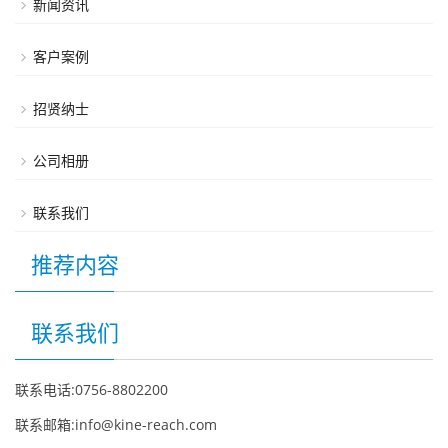
新闻资讯
客户案例
招贤纳士
公司相册
联系我们
推荐内容
联系我们
联系电话:0756-8802200
联系邮箱:info@kine-reach.com