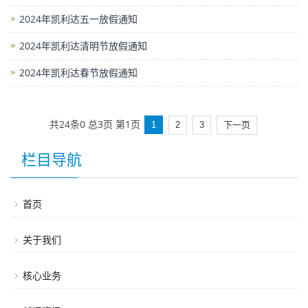
2024年凯利达五一放假通知
2024年凯利达清明节放假通知
2024年凯利达春节放假通知
共24条0
总3页
第1页
1
2
3
下一页
栏目导航
首页
关于我们
核心业务